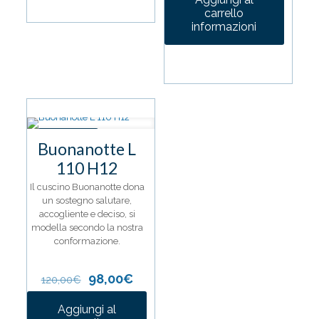
era:
è:
carrello
92,00€.
75,00€.
informazioni
IN OFFERTA
Buonanotte L
110 H12
Il cuscino Buonanotte dona
un sostegno salutare,
accogliente e deciso, si
modella secondo la nostra
conformazione.
Il
Il
98,00
€
120,00
€
prezzo
prezzo
originale
attuale
Aggiungi al
era:
è: