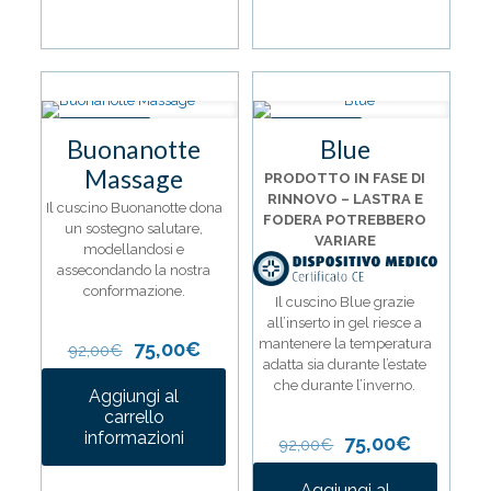
IN OFFERTA
IN OFFERTA
Buonanotte
Blue
Massage
PRODOTTO IN FASE DI
RINNOVO – LASTRA E
Il cuscino Buonanotte dona
FODERA POTREBBERO
un sostegno salutare,
VARIARE
modellandosi e
assecondando la nostra
conformazione.
Il cuscino Blue grazie
all’inserto in gel riesce a
mantenere la temperatura
Il
Il
75,00
€
92,00
€
adatta sia durante l’estate
prezzo
prezzo
che durante l’inverno.
originale
attuale
Aggiungi al
era:
è:
carrello
92,00€.
75,00€.
informazioni
Il
Il
75,00
€
92,00
€
prezzo
prezzo
originale
attuale
Aggiungi al