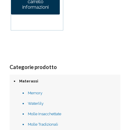
carrello
120,00€.
98,00€.
informazioni
Categorie prodotto
Materassi
Memory
Waterlily
Molle Insacchettate
Molle Tradizionali