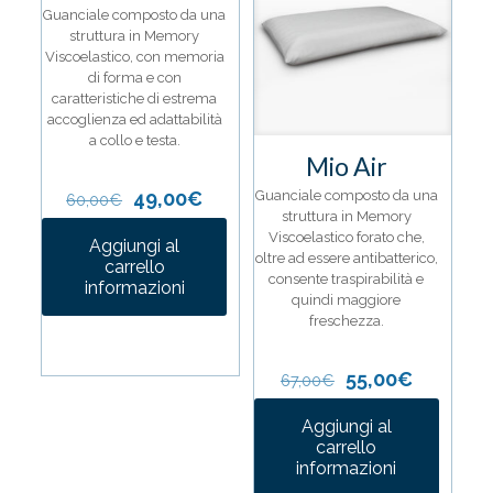
Guanciale composto da una
struttura in Memory
Viscoelastico, con memoria
di forma e con
caratteristiche di estrema
accoglienza ed adattabilità
a collo e testa.
Mio Air
Il
Il
Guanciale composto da una
49,00
€
60,00
€
prezzo
prezzo
struttura in Memory
originale
attuale
Viscoelastico forato che,
Aggiungi al
era:
è:
oltre ad essere antibatterico,
carrello
60,00€.
49,00€.
consente traspirabilità e
informazioni
quindi maggiore
freschezza.
Il
Il
55,00
€
67,00
€
prezzo
prezzo
originale
attuale
Aggiungi al
era:
è:
carrello
67,00€.
55,00€.
informazioni