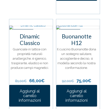
IN OFFERTA
IN OFFERTA
Dinamic
Buonanotte
Classico
H12
Guanciale in lattice con
Il cuscino Buonanotte dona
proprietà naturali
un sostegno salutare,
anallergiche, è igienico,
accogliente e deciso, si
traspirante, elastico e non
modella secondo la nostra
produce campi magnetici.
conformazione.
Il
Il
Il
Il
66,00
€
75,00
€
81,00
€
92,00
€
prezzo
prezzo
prezzo
prezzo
originale
attuale
originale
attuale
Aggiungi al
Aggiungi al
era:
è:
era:
è:
carrello
carrello
81,00€.
66,00€.
92,00€.
75,00€.
informazioni
informazioni