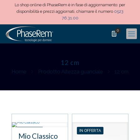
Lo shop online di PhaseRem è in fase di aggiornamento: per
disponibilità e prezzi aggiornati, chiamare il numero
0523
76.31.00
0
12 cm
Home
Prodotto Altezza guanciale
12 cm
IN OFFERTA
IN OFFERTA
Mio Classico