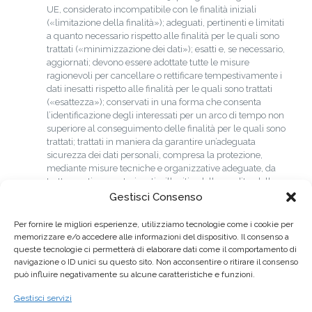
UE, considerato incompatibile con le finalità iniziali
(«limitazione della finalità»); adeguati, pertinenti e limitati
a quanto necessario rispetto alle finalità per le quali sono
trattati («minimizzazione dei dati»); esatti e, se necessario,
aggiornati; devono essere adottate tutte le misure
ragionevoli per cancellare o rettificare tempestivamente i
dati inesatti rispetto alle finalità per le quali sono trattati
(«esattezza»); conservati in una forma che consenta
l’identificazione degli interessati per un arco di tempo non
superiore al conseguimento delle finalità per le quali sono
trattati; trattati in maniera da garantire un’adeguata
sicurezza dei dati personali, compresa la protezione,
mediante misure tecniche e organizzative adeguate, da
trattamenti non autorizzati o illeciti e dalla perdita, dalla
distruzione o dal danno accidentali («integrità e
Gestisci Consenso
riservatezza»).
In relazione alle finalità sopra richiamate, il trattamento
Per fornire le migliori esperienze, utilizziamo tecnologie come i cookie per
avviene mediante strumenti manuali, informatici e
memorizzare e/o accedere alle informazioni del dispositivo. Il consenso a
telematici con logiche strettamente correlate alle finalità
queste tecnologie ci permetterà di elaborare dati come il comportamento di
suddette e, comunque, in modo da garantire la sicurezza
navigazione o ID unici su questo sito. Non acconsentire o ritirare il consenso
e la riservatezza dei dati stessi e con l’impegno da parte
può influire negativamente su alcune caratteristiche e funzioni.
Vostra di comunicarci sollecitamente eventuali correzioni,
Gestisci servizi
modificazione ed aggiornamenti.