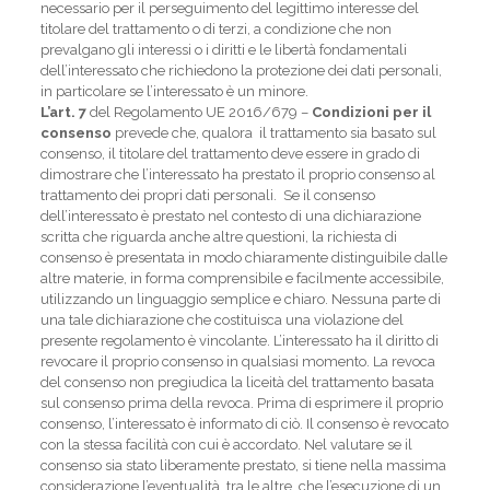
necessario per il perseguimento del legittimo interesse del
titolare del trattamento o di terzi, a condizione che non
prevalgano gli interessi o i diritti e le libertà fondamentali
dell’interessato che richiedono la protezione dei dati personali,
in particolare se l’interessato è un minore.
L’art. 7
del Regolamento UE 2016/679 –
Condizioni per il
consenso
prevede che, qualora il trattamento sia basato sul
consenso, il titolare del trattamento deve essere in grado di
dimostrare che l’interessato ha prestato il proprio consenso al
trattamento dei propri dati personali. Se il consenso
dell’interessato è prestato nel contesto di una dichiarazione
scritta che riguarda anche altre questioni, la richiesta di
consenso è presentata in modo chiaramente distinguibile dalle
altre materie, in forma comprensibile e facilmente accessibile,
utilizzando un linguaggio semplice e chiaro. Nessuna parte di
una tale dichiarazione che costituisca una violazione del
presente regolamento è vincolante. L’interessato ha il diritto di
revocare il proprio consenso in qualsiasi momento. La revoca
del consenso non pregiudica la liceità del trattamento basata
sul consenso prima della revoca. Prima di esprimere il proprio
consenso, l’interessato è informato di ciò. Il consenso è revocato
con la stessa facilità con cui è accordato. Nel valutare se il
consenso sia stato liberamente prestato, si tiene nella massima
considerazione l’eventualità, tra le altre, che l’esecuzione di un