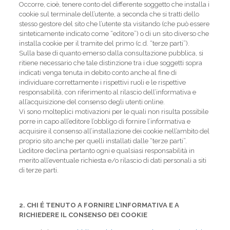
Occorre, cioè, tenere conto del differente soggetto che installa i
cookie sul terminale dell’utente, a seconda che si tratti dello
stesso gestore del sito che l’utente sta visitando (che può essere
sinteticamente indicato come “editore”) o di un sito diverso che
installa cookie per il tramite del primo (c.d. “terze parti”).
Sulla base di quanto emerso dalla consultazione pubblica, si
ritiene necessario che tale distinzione tra i due soggetti sopra
indicati venga tenuta in debito conto anche al fine di
individuare correttamente i rispettivi ruoli e le rispettive
responsabilità, con riferimento al rilascio dell’informativa e
all’acquisizione del consenso degli utenti online.
Vi sono molteplici motivazioni per le quali non risulta possibile
porre in capo all’editore l’obbligo di fornire l’informativa e
acquisire il consenso all’installazione dei cookie nell’ambito del
proprio sito anche per quelli installati dalle “terze parti”.
L’editore declina pertanto ogni e qualsiasi responsabilità in
merito all’eventuale richiesta e/o rilascio di dati personali a siti
di terze parti.
2. CHI É TENUTO A FORNIRE L’INFORMATIVA E A
RICHIEDERE IL CONSENSO DEI COOKIE