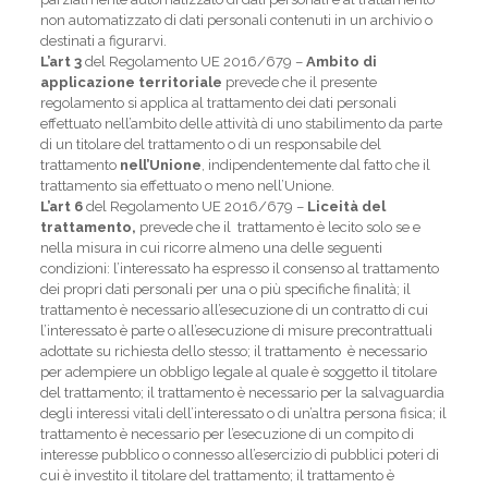
non automatizzato di dati personali contenuti in un archivio o
destinati a figurarvi.
L’art 3
del Regolamento UE 2016/679 –
Ambito di
applicazione territoriale
prevede che il presente
regolamento si applica al trattamento dei dati personali
effettuato nell’ambito delle attività di uno stabilimento da parte
di un titolare del trattamento o di un responsabile del
trattamento
nell’Unione
, indipendentemente dal fatto che il
trattamento sia effettuato o meno nell’Unione.
L’art 6
del
Regolamento UE 2016/679 –
Liceità del
trattamento,
prevede che
il trattamento è lecito solo se e
nella misura in cui ricorre almeno una delle seguenti
condizioni: l’interessato ha espresso il consenso al trattamento
dei propri dati personali per una o più specifiche finalità; il
trattamento è necessario all’esecuzione di un contratto di cui
l’interessato è parte o all’esecuzione di misure precontrattuali
adottate su richiesta dello stesso; il trattamento è necessario
per adempiere un obbligo legale al quale è soggetto il titolare
del trattamento; il trattamento è necessario per la salvaguardia
degli interessi vitali dell’interessato o di un’altra persona fisica; il
trattamento è necessario per l’esecuzione di un compito di
interesse pubblico o connesso all’esercizio di pubblici poteri di
cui è investito il titolare del trattamento; il trattamento è