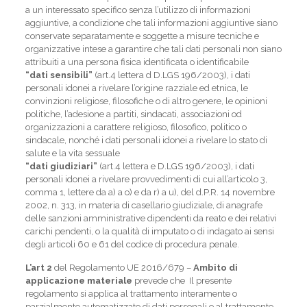
a un interessato specifico senza l’utilizzo di informazioni
aggiuntive, a condizione che tali informazioni aggiuntive siano
conservate separatamente e soggette a misure tecniche e
organizzative intese a garantire che tali dati personali non siano
attribuiti a una persona fisica identificata o identificabile
“dati sensibili”
(art.4 lettera d D.LGS 196/2003), i dati
personali idonei a rivelare l’origine razziale ed etnica, le
convinzioni religiose, filosofiche o di altro genere, le opinioni
politiche, l’adesione a partiti, sindacati, associazioni od
organizzazioni a carattere religioso, filosofico, politico o
sindacale, nonché i dati personali idonei a rivelare lo stato di
salute e la vita sessuale
“dati giudiziari”
(art.4 lettera e D.LGS 196/2003), i dati
personali idonei a rivelare provvedimenti di cui all’articolo 3,
comma 1, lettere da a) a o) e da r) a u), del d.P.R. 14 novembre
2002, n. 313, in materia di casellario giudiziale, di anagrafe
delle sanzioni amministrative dipendenti da reato e dei relativi
carichi pendenti, o la qualità di imputato o di indagato ai sensi
degli articoli 60 e 61 del codice di procedura penale.
L’art 2
del Regolamento UE 2016/679 –
Ambito di
applicazione materiale
prevede che Il presente
regolamento si applica al trattamento interamente o
parzialmente automatizzato di dati personali e al trattamento