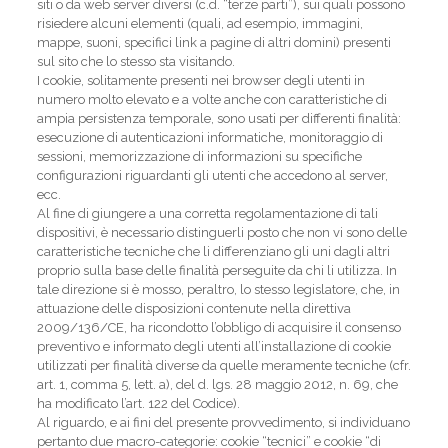
siti o da web server diversi (c.d. “terze parti”), sui quali possono
risiedere alcuni elementi (quali, ad esempio, immagini,
mappe, suoni, specifici link a pagine di altri domini) presenti
sul sito che lo stesso sta visitando.
I cookie, solitamente presenti nei browser degli utenti in
numero molto elevato e a volte anche con caratteristiche di
ampia persistenza temporale, sono usati per differenti finalità:
esecuzione di autenticazioni informatiche, monitoraggio di
sessioni, memorizzazione di informazioni su specifiche
configurazioni riguardanti gli utenti che accedono al server,
ecc.
Al fine di giungere a una corretta regolamentazione di tali
dispositivi, è necessario distinguerli posto che non vi sono delle
caratteristiche tecniche che li differenziano gli uni dagli altri
proprio sulla base delle finalità perseguite da chi li utilizza. In
tale direzione si è mosso, peraltro, lo stesso legislatore, che, in
attuazione delle disposizioni contenute nella direttiva
2009/136/CE, ha ricondotto l’obbligo di acquisire il consenso
preventivo e informato degli utenti all’installazione di cookie
utilizzati per finalità diverse da quelle meramente tecniche (cfr.
art. 1, comma 5, lett. a), del d. lgs. 28 maggio 2012, n. 69, che
ha modificato l’art. 122 del Codice).
Al riguardo, e ai fini del presente provvedimento, si individuano
pertanto due macro-categorie: cookie “tecnici” e cookie “di