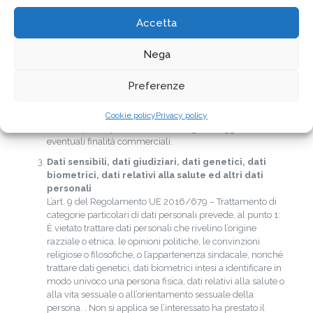
Detto trattamento potrà essere effettuato per conto del
Titolare del Trattamento per le finalità e con le modalità
Accetta
sopra descritte e nel rispetto di criteri idonei a garantire
sicurezza e riservatezza, da società, studi, enti e
Nega
collaboratori esterni nominati Responsabili e solamente
per quanto attiene ai trattamenti da loro effettuati.
Preferenze
Durata
–
Periodo di conservazione
I dati verranno trattati per tutta la durata dei rapporti
contrattuali e non, instaurati. Successivamente lo saranno
Cookie policy
Privacy policy
soltanto per l’espletamento di obblighi di legge ed
eventuali finalità commerciali.
Dati sensibili, dati giudiziari,
dati genetici, dati
biometrici, dati relativi alla salute ed altri dati
personali
L’art. 9 del Regolamento UE 2016/679 – Trattamento di
categorie particolari di dati personali prevede, al punto 1:
È vietato trattare dati personali che rivelino l’origine
razziale o etnica, le opinioni politiche, le convinzioni
religiose o filosofiche, o l’appartenenza sindacale, nonché
trattare dati genetici, dati biometrici intesi a identificare in
modo univoco una persona fisica, dati relativi alla salute o
alla vita sessuale o all’orientamento sessuale della
persona. . Non si applica se l’interessato ha prestato il