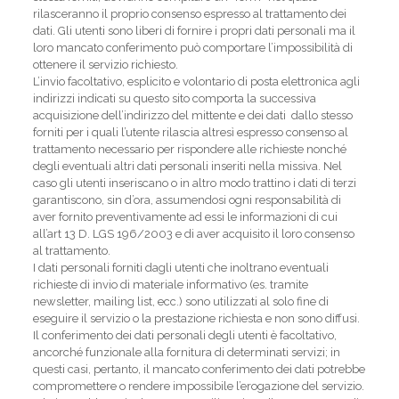
rilasceranno il proprio consenso espresso al trattamento dei
dati. Gli utenti sono liberi di fornire i propri dati personali ma il
loro mancato conferimento può comportare l’impossibilità di
ottenere il servizio richiesto.
L’invio facoltativo, esplicito e volontario di posta elettronica agli
indirizzi indicati su questo sito comporta la successiva
acquisizione dell’indirizzo del mittente e dei dati dallo stesso
forniti per i quali l’utente rilascia altresì espresso consenso al
trattamento necessario per rispondere alle richieste nonché
degli eventuali altri dati personali inseriti nella missiva. Nel
caso gli utenti inseriscano o in altro modo trattino i dati di terzi
garantiscono, sin d’ora, assumendosi ogni responsabilità di
aver fornito preventivamente ad essi le informazioni di cui
all’art 13 D. LGS 196/2003 e di aver acquisito il loro consenso
al trattamento.
I dati personali forniti dagli utenti che inoltrano eventuali
richieste di invio di materiale informativo (es. tramite
newsletter, mailing list, ecc.) sono utilizzati al solo fine di
eseguire il servizio o la prestazione richiesta e non sono diffusi.
Il conferimento dei dati personali degli utenti è facoltativo,
ancorché funzionale alla fornitura di determinati servizi; in
questi casi, pertanto, il mancato conferimento dei dati potrebbe
compromettere o rendere impossibile l’erogazione del servizio.