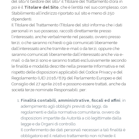
del sito/il Gestore del sito/
il Titolare del Trattamento d’ora in
poi è il
Titolare del Sito
, che è l’entità nel suo complesso, con
Stabilimento all’indirizzo riportato sul sito e meno di 250
dipendenti.
Il Titolare del Trattamento (Titolare del sito) informa che i dati
personali in suo possesso, raccolti direttamente presso
l’interessato, anche verbalmente nel passato, ovvero presso
terzi, o che saranno richiesti o già comunicati liberamente
dall’interessato anche tramite e-mail o da terzi, oppure che
saranno comunicati liberamente dall’interessato anche via e-
mail o da terzi sono e saranno trattati esclusivamente secondo
le finalità e modalità descritte nella presente Informativa e nel
rispetto delle disposizioni applicabili del Codice Privacy e del
Regolamento (UE) 2016/679 del Parlamento Europeo e del
Consiglio del 27 aprile 2016 e possono essere trattati, anche da
società terze nominate Responsabili, per:
Finalità contabili, amministrative, fiscali ed affini
, in
adempimento agli obblighi previsti da leggi, da
regolamenti e dalla normativa comunitaria, ovvero da
disposizioni impartite da Autorità a ciò legittimate dalla
legge e da Organi di controllo.
Il conferimento dei dati personali necessari a tali finalità è
obbligatorio ed il relativo trattamento non richiede il