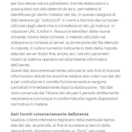
per loro stessa natura potrebbero, tramite elaborazioni o
associazioni con dati detenuti da terzi, permettere di
identificare gli utenti/visitatori del sito. In questa categoria di
dati rientrano gli “indirizzi IP” o i nomi a dominio dei computer
utilizzati dagli utenti che si connettono al sito, gli indirizzi in
rotazione URL (Uniform Resource Identifier) delle risorse
richieste, l’orario della richiesta, il metodo utilizzato nel
sottoporre la richiesta al server, la dimensione del file ottenuto
in risposta, il codice numerico indicante lo stato della risposta
data dal server (buon fine, errore, ecc.) ed altri parametri
relativi al sistema operativo ed all’ambiente informatico
dell’utente.
Questi dati sono eventualmente utilizzati al solo fine di ricavare
informazioni statistiche anonime relative alle visite/uso del sito
e per controllarne il corretto funzionamento e vengono
cancellati immediatamente dopo la elaborazione. Tali dati
sono conservati dal Titolare del sito per il periodo strettamente
necessario e comunque in conformità alle vigenti disposizioni
normative in materia.
Dati forniti volontariamente dall’utente
Qualora i clienti intendano registrarsi nella eventuale banca
dati del sito, se prevista, al fine di accedere ai servizi dalla
stessa forniti, dovranno compilare un “form” nel quale