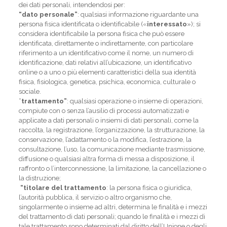
dei dati personali, intendendosi per:
“dato personale”
: qualsiasi informazione riguardante una
persona fisica identificata o identificabile («
interessato
»); si
considera identificabile la persona fisica che può essere
identificata, direttamente o indirettamente, con particolare
riferimento a un identificativo come il nome, un numero di
identificazione, dati relativi all’ubicazione, un identificativo
online o a uno o più elementi caratteristici della sua identità
fisica, fisiologica, genetica, psichica, economica, culturale o
sociale.
“
trattamento”
: qualsiasi operazione o insieme di operazioni,
compiute con o senza l’ausilio di processi automatizzati e
applicate a dati personali o insiemi di dati personali, come la
raccolta, la registrazione, l’organizzazione, la strutturazione, la
conservazione, l’adattamento o la modifica, l’estrazione, la
consultazione, l’uso, la comunicazione mediante trasmissione,
diffusione o qualsiasi altra forma di messa a disposizione, il
raffronto o l’interconnessione, la limitazione, la cancellazione o
la distruzione;
“titolare del trattamento
: la persona fisica o giuridica,
l’autorità pubblica, il servizio o altro organismo che,
singolarmente o insieme ad altri, determina le finalità e i mezzi
del trattamento di dati personali; quando le finalità e i mezzi di
tale trattamento sono determinati dal diritto dell’Unione o degli