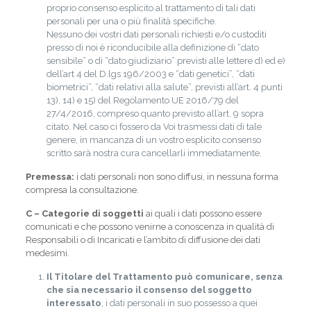
proprio consenso esplicito al trattamento di tali dati
personali per una o più finalità specifiche.
Nessuno dei vostri dati personali richiesti e/o custoditi
presso di noi è riconducibile alla definizione di “dato
sensibile” o di “dato giudiziario” previsti alle lettere d) ed e)
dell’art 4 del D.lgs 196/2003 e “dati genetici”, “dati
biometrici”, “dati relativi alla salute”, previsti all’art. 4 punti
13), 14) e 15) del Regolamento UE 2016/79 del
27/4/2016, compreso quanto previsto all’art. 9 sopra
citato. Nel caso ci fossero da Voi trasmessi dati di tale
genere, in mancanza di un vostro esplicito consenso
scritto sarà nostra cura cancellarli immediatamente.
Premessa:
i dati personali non sono diffusi, in nessuna forma
compresa la consultazione.
C – Categorie di soggetti
ai quali i dati possono essere
comunicati e che possono venirne a conoscenza in qualità di
Responsabili o di Incaricati e l’ambito di diffusione dei dati
medesimi.
Il Titolare del Trattamento può comunicare, senza
che sia necessario il consenso del soggetto
interessato
, i dati personali in suo possesso a quei