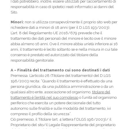
I dati potrebbero, inoltre, essere utilizzati per l’accertamento di
responsabilità in caso di ipotetici reati informatici ai danni del
Sito.
Minori:
non si utilizza consapevolmente il proprio sito web per
richiedere dati a minori di 18 anni (per il D.LGS 193/2003).
L’art. 8 del Regolamento UE 2016/679 prevede che il
trattamento dei dati personali del minore è lecito ove il minore
abbia almeno 16 anni. Ove il minore abbia un’età inferiore ai 16
anni, il trattamento è lecito soltanto se e nella misura in cui tale
consenso è prestato ed autorizzato dal titolare della
responsabilità genitoriale.
A – Finalità del trattamento cui sono destinati i dati
Premessa. L’articolo 28 (Titolare del trattamento) del D.LGS
196/2003 recita: “Quando il trattamento è effettuato da una
persona giuridica, da una pubblica amministrazione o da un
qualsiasi altro ente, associazione od organismo,
titolare del
trattamento è l’entità nel suo complesso
o l’unità od organismo
periferico che esercita un potere decisionale del tutto
autonomo sulle finalità e sulle modalità del trattamento, ivi
compreso il profilo della sicurezza”.
Ciò premesso, il Titolare (art. 4 lettera f DLGS 196/2003)/ il
Proprietario del sito/il Legale Rappresentante del proprietario