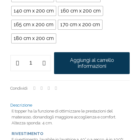
140 cm x 200 cm
160 cm x 200 cm
165 cm x 200 cm
170 cm x 200 cm
180 cm x 200 cm
Topper
Aggiungi al carrello
Fluffy
informazioni
H4
quantità
Condividi
Descrizione
Il topper ha la funzione di ottimizzare le prestazioni del
materasso, donandogli maggiore accoglienza e comfort.
Altezza sponda: 4 cm.
RIVESTIMENTO
Il rivestimento, lavabile in lavatrice a 40° o a secco, è in 100%