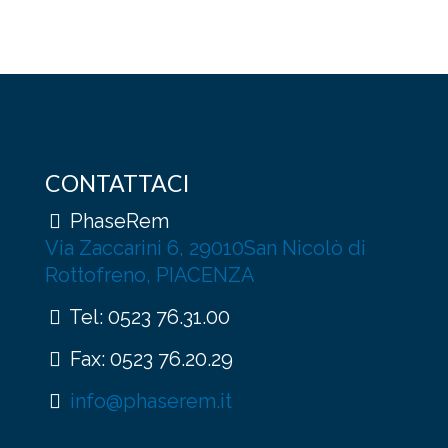
più
varianti.
Le
opzioni
possono
essere
scelte
nella
pagina
CONTATTACI
del
prodotto
PhaseRem
Via Zaccarini 6, 29010San Nicolò di
Rottofreno, PIACENZA
Tel:
0523 76.31.00
Fax: 0523 76.20.29
info@phaserem.it