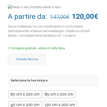
Prodotto Made in Italy
A partire da:
120,00
€
147,00
€
Sovra-materasso h4 con rivestimento in 100% cotone
ipertraspirante, antiacaro ed anallergico. Dotato di comodi
elastici. Completamente lavabile a 40° o a secco.
Consegna gratuita, veloce in tutta Italia
Scheda Tecnica
Seleziona la tua misura
80 cm x 200 cm
85 cm x 200 cm
90 cm x 200 cm
120 cm x 200 cm