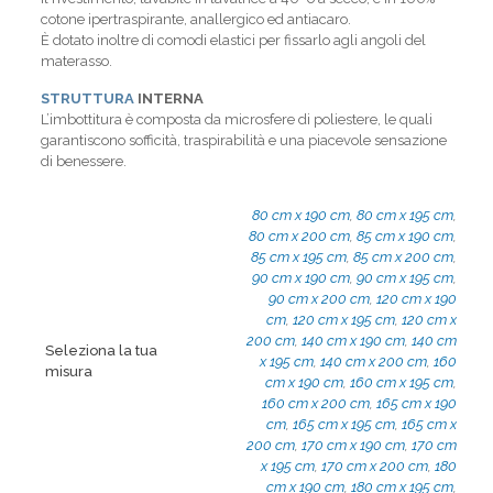
cotone ipertraspirante, anallergico ed antiacaro.
È dotato inoltre di comodi elastici per fissarlo agli angoli del
materasso.
STRUTTURA
INTERNA
L’imbottitura è composta da microsfere di poliestere, le quali
garantiscono sofficità, traspirabilità e una piacevole sensazione
di benessere.
80 cm x 190 cm
,
80 cm x 195 cm
,
80 cm x 200 cm
,
85 cm x 190 cm
,
85 cm x 195 cm
,
85 cm x 200 cm
,
90 cm x 190 cm
,
90 cm x 195 cm
,
90 cm x 200 cm
,
120 cm x 190
cm
,
120 cm x 195 cm
,
120 cm x
200 cm
,
140 cm x 190 cm
,
140 cm
Seleziona la tua
x 195 cm
,
140 cm x 200 cm
,
160
misura
cm x 190 cm
,
160 cm x 195 cm
,
160 cm x 200 cm
,
165 cm x 190
cm
,
165 cm x 195 cm
,
165 cm x
200 cm
,
170 cm x 190 cm
,
170 cm
x 195 cm
,
170 cm x 200 cm
,
180
cm x 190 cm
,
180 cm x 195 cm
,