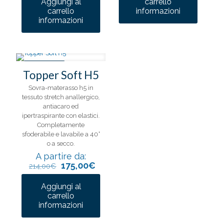
Aggiungi al
carrello
Questo
carrello
informazioni
Questo
prodotto
informazioni
prodotto
ha
ha
più
più
varianti.
varianti.
Le
Le
opzioni
IN OFFERTA
opzioni
possono
Topper Soft H5
possono
essere
Sovra-materasso h5 in
essere
scelte
tessuto stretch anallergico,
scelte
nella
antiacaro ed
nella
pagina
ipertraspirante con elastici.
pagina
del
Completamente
del
prodotto
sfoderabile e lavabile a 40°
prodotto
o a secco.
A partire da:
175,00
€
214,00
€
Aggiungi al
carrello
Questo
informazioni
prodotto
ha