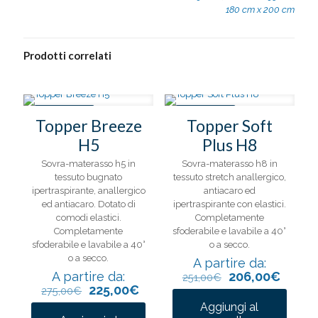
180 cm x 200 cm
Prodotti correlati
IN OFFERTA
IN OFFERTA
Topper Breeze
Topper Soft
H5
Plus H8
Sovra-materasso h5 in
Sovra-materasso h8 in
tessuto bugnato
tessuto stretch anallergico,
ipertraspirante, anallergico
antiacaro ed
ed antiacaro. Dotato di
ipertraspirante con elastici.
comodi elastici.
Completamente
Completamente
sfoderabile e lavabile a 40°
sfoderabile e lavabile a 40°
o a secco.
o a secco.
A partire da:
A partire da:
206,00
€
251,00
€
225,00
€
275,00
€
Aggiungi al