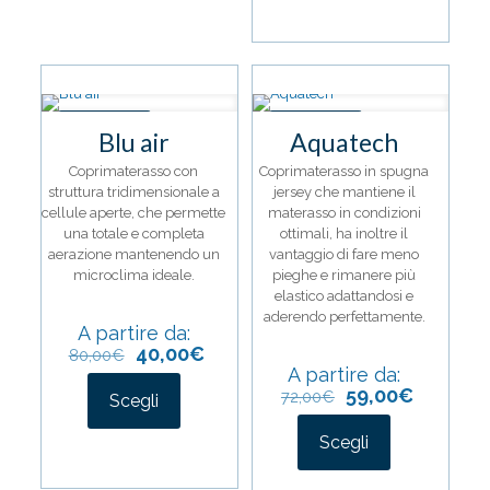
varianti.
prodotto
Le
ha
opzioni
più
possono
varianti.
essere
Le
scelte
opzioni
IN OFFERTA
IN OFFERTA
nella
possono
Blu air
Aquatech
pagina
essere
del
scelte
Coprimaterasso con
Coprimaterasso in spugna
prodotto
nella
struttura tridimensionale a
jersey che mantiene il
pagina
cellule aperte, che permette
materasso in condizioni
del
una totale e completa
ottimali, ha inoltre il
prodotto
aerazione mantenendo un
vantaggio di fare meno
microclima ideale.
pieghe e rimanere più
elastico adattandosi e
aderendo perfettamente.
A partire da:
40,00
€
80,00
€
A partire da:
59,00
€
72,00
€
Scegli
Questo
Scegli
prodotto
ha
Questo
più
prodotto