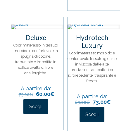
varianti.
ha
Le
più
opzioni
varianti.
possono
Le
essere
opzioni
IN OFFERTA
IN OFFERTA
scelte
possono
Deluxe
Hydrotech
nella
essere
Luxury
pagina
scelte
Coprimaterasso in tessuto
del
nella
morbido e confortevole in
Coprimaterasso morbido e
prodotto
pagina
spugna di cotone,
confortevole tessuto igienico
del
trapuntato e imbottito in
in viscosa dalle alte
prodotto
soffice ovatta di fibre
prestazioni, antibatterico,
anallergiche.
idrorepellente, traspirante e
fresco.
A partire da:
60,00
€
73,00
€
A partire da:
73,00
€
89,00
€
Scegli
Questo
Scegli
prodotto
Questo
ha
prodotto
più