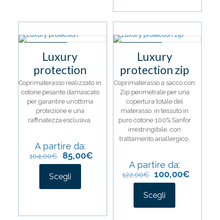
ha
varianti.
più
Le
varianti.
opzioni
Le
possono
opzioni
essere
IN OFFERTA
IN OFFERTA
possono
Luxury
Luxury
scelte
essere
nella
protection
protection zip
scelte
pagina
nella
Coprimaterasso realizzato in
del
Coprimaterasso a sacco con
pagina
cotone pesante damascato
prodotto
Zip perimetrale per una
del
per garantire un’ottima
copertura totale del
prodotto
protezione e una
materasso, in tessuto in
raffinatezza esclusiva.
puro cotone 100% Sanfor
irrestringibile, con
trattamento anallergico.
A partire da:
85,00
€
104,00
€
A partire da:
100,00
€
122,00
€
Scegli
Questo
Scegli
prodotto
ha
Questo
più
prodotto