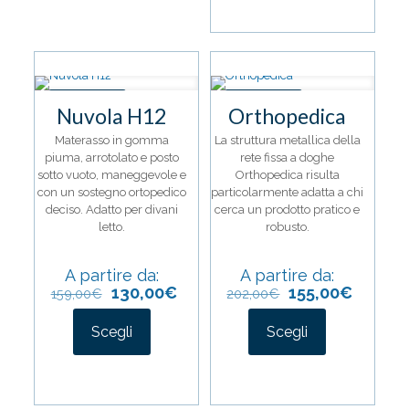
varianti.
ha
Le
più
opzioni
varianti.
possono
Le
essere
opzioni
scelte
IN OFFERTA
IN OFFERTA
possono
Nuvola H12
Orthopedica
nella
essere
pagina
scelte
Materasso in gomma
La struttura metallica della
del
nella
piuma, arrotolato e posto
rete fissa a doghe
prodotto
pagina
sotto vuoto, maneggevole e
Orthopedica risulta
del
con un sostegno ortopedico
particolarmente adatta a chi
prodotto
deciso. Adatto per divani
cerca un prodotto pratico e
letto.
robusto.
A partire da:
A partire da:
130,00
€
155,00
€
159,00
€
202,00
€
Scegli
Scegli
Questo
Questo
prodotto
prodotto
ha
ha
più
più