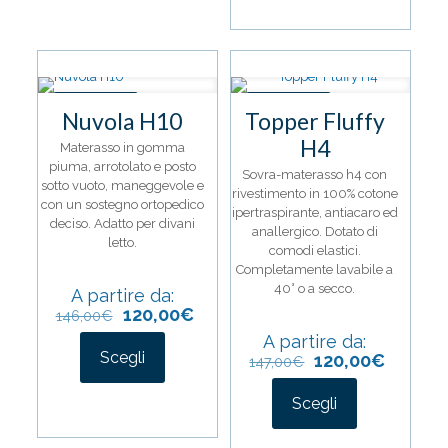
varianti.
ha
Le
più
opzioni
varianti.
possono
Le
essere
opzioni
IN OFFERTA
IN OFFERTA
scelte
possono
Nuvola H10
Topper Fluffy
nella
essere
H4
pagina
scelte
Materasso in gomma
del
nella
piuma, arrotolato e posto
Sovra-materasso h4 con
prodotto
pagina
sotto vuoto, maneggevole e
rivestimento in 100% cotone
del
con un sostegno ortopedico
ipertraspirante, antiacaro ed
prodotto
deciso. Adatto per divani
anallergico. Dotato di
letto.
comodi elastici.
Completamente lavabile a
40° o a secco.
A partire da:
120,00
€
146,00
€
A partire da:
Scegli
120,00
€
147,00
€
Questo
prodotto
Scegli
ha
Questo
più
prodotto