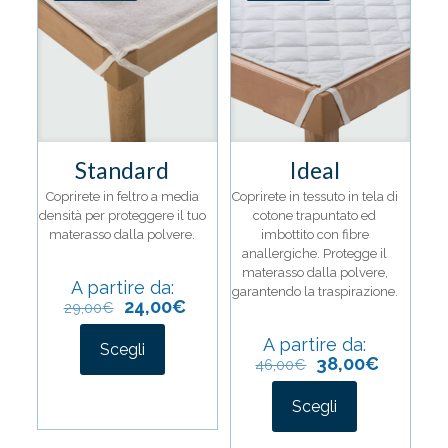
Standard
Ideal
Coprirete in feltro a media
Coprirete in tessuto in tela di
densità per proteggere il tuo
cotone trapuntato ed
materasso dalla polvere.
imbottito con fibre
anallergiche. Protegge il
materasso dalla polvere,
A partire da:
garantendo la traspirazione.
24,00
€
29,00
€
A partire da:
Scegli
38,00
€
46,00
€
Questo
prodotto
Scegli
ha
più
Questo