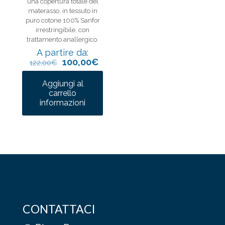
una copertura totale del
materasso, in tessuto in
puro cotone 100% Sanfor
irrestringibile, con
trattamento anallergico.
A partire da:
100,00
€
122,00
€
Aggiungi al
carrello
Questo
informazioni
prodotto
ha
più
varianti.
Le
opzioni
possono
essere
scelte
nella
pagina
CONTATTACI
del
prodotto