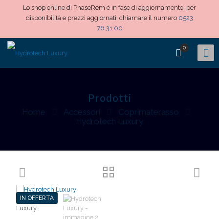
Lo shop online di PhaseRem è in fase di aggiornamento: per
disponibilità e prezzi aggiornati, chiamare il numero
0523
76.31.00
0
Prodotti
Home
Accessori
Coprimaterasso
Hydrotech Luxury
IN OFFERTA