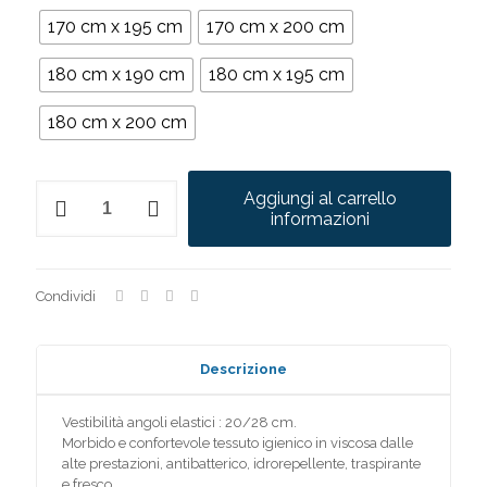
170 cm x 195 cm
170 cm x 200 cm
180 cm x 190 cm
180 cm x 195 cm
180 cm x 200 cm
Hydrotech
Aggiungi al carrello
Luxury
informazioni
quantità
Condividi
Descrizione
Vestibilità angoli elastici : 20/28 cm.
Morbido e confortevole tessuto igienico in viscosa dalle
alte prestazioni, antibatterico, idrorepellente, traspirante
e fresco.