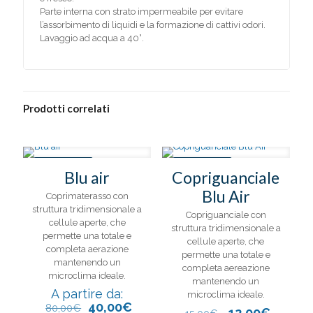
Parte interna con strato impermeabile per evitare
l’assorbimento di liquidi e la formazione di cattivi odori.
Lavaggio ad acqua a 40°.
Prodotti correlati
IN OFFERTA
IN OFFERTA
Blu air
Copriguanciale
Blu Air
Coprimaterasso con
struttura tridimensionale a
Copriguanciale con
cellule aperte, che
struttura tridimensionale a
permette una totale e
cellule aperte, che
completa aerazione
permette una totale e
mantenendo un
completa aereazione
microclima ideale.
mantenendo un
A partire da:
microclima ideale.
40,00
€
80,00
€
Il
Il
12,00
€