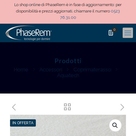
Lo shop online di PhaseRem è in fase di aggiornamento: per
disponibilità e prezzi aggiornati, chiamare il numero
0523
76.31.00
0
Prodotti
Home
Accessori
Coprimaterasso
Aquatech
IN OFFERTA