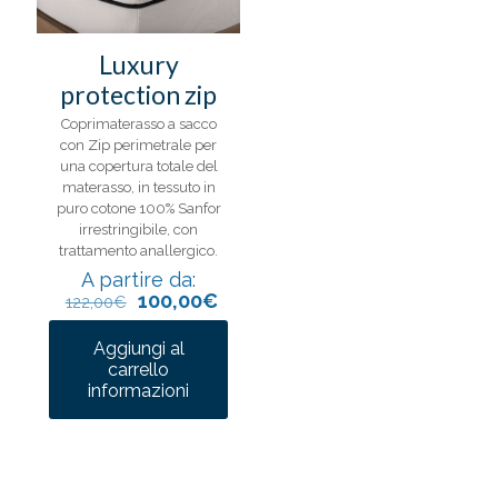
Luxury
protection zip
Coprimaterasso a sacco
con Zip perimetrale per
una copertura totale del
materasso, in tessuto in
puro cotone 100% Sanfor
irrestringibile, con
trattamento anallergico.
A partire da:
100,00
€
122,00
€
Aggiungi al
carrello
Questo
informazioni
prodotto
ha
più
varianti.
Le