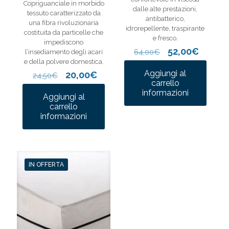
Copriguanciale in morbido
dalle alte prestazioni,
tessuto caratterizzato da
antibatterico,
una fibra rivoluzionaria
idrorepellente, traspirante
costituita da particelle che
e fresco.
impediscono
Il
Il
52,00
€
64,00
€
l’insediamento degli acari
prezzo
prezzo
e della polvere domestica.
originale
attual
Aggiungi al
Il
Il
20,00
€
24,50
€
era:
è:
carrello
prezzo
prezzo
64,00€.
52,00€
informazioni
originale
attuale
Aggiungi al
era:
è:
carrello
24,50€.
20,00€.
informazioni
IN OFFERTA