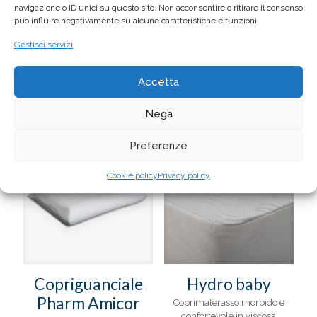
navigazione o ID unici su questo sito. Non acconsentire o ritirare il consenso
vostro riposo più igenico, fresco e naturale.
può influire negativamente su alcune caratteristiche e funzioni.
Lavaggio ad acqua 40°.
Gestisci servizi
Accetta
Prodotti correlati
Nega
Preferenze
IN OFFERTA
IN OFFERTA
Cookie policy
Privacy policy
Copriguanciale
Hydro baby
Pharm Amicor
Coprimaterasso morbido e
confortevole in viscosa