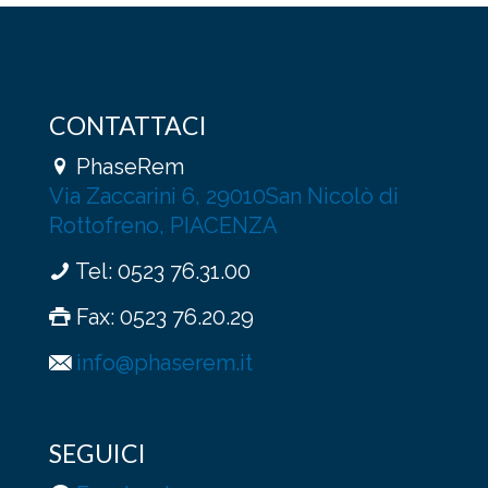
opzioni
possono
essere
scelte
nella
pagina
CONTATTACI
del
prodotto
PhaseRem
Via Zaccarini 6, 29010San Nicolò di
Rottofreno, PIACENZA
Tel:
0523 76.31.00
Fax: 0523 76.20.29
info@phaserem.it
SEGUICI