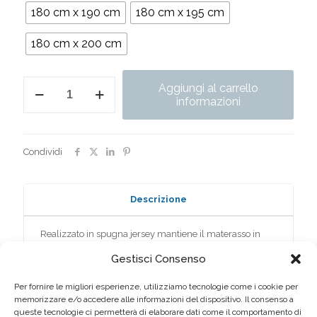
180 cm x 190 cm
180 cm x 195 cm
180 cm x 200 cm
Aquatech
Aggiungi al carrello
quantità
informazioni
Condividi
Descrizione
Realizzato in spugna jersey mantiene il materasso in
condizioni ottimali, ha inoltre il vantaggio di fare meno
Gestisci Consenso
pieghe e rimanere più elastico adattandosi e aderendo
perfettamente.
Per fornire le migliori esperienze, utilizziamo tecnologie come i cookie per
Il sottile film in poliuretano trasparente idrorepellente
memorizzare e/o accedere alle informazioni del dispositivo. Il consenso a
crea un’efficace barriera protettiva impedendo, agli acari
queste tecnologie ci permetterà di elaborare dati come il comportamento di
e alla polvere di penetrare nel materasso, rendendo il