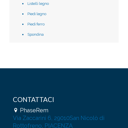
Listelli legno
Piedi legno
Piedi ferro
Spondina
CONTATTACI
PhaseRem
Via Zaccarini 6, 29010San Nicolò di
Rottofreno, PIACENZA