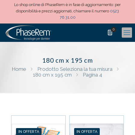
Lo shop online di PhaseRem è in fase di aggiornamento: per
disponibilità e prezzi aggiornati, chiamare il numero
0523
76.31.00
0
180 cm x 195 cm
Home
Prodotto Seleziona la tua misura
180 cm x 195 cm
Pagina 4
IN OFFERTA
IN OFFERTA