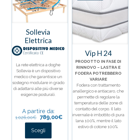
Sollevia
Elettrica
Vip H 24
PRODOTTO IN FASE DI
La rete elettrica a doghe
RINNOVO – LASTRA E
Sollevia è un dispositivo
FODERA POTREBBERO
medico che garantisce un
VARIARE
sostegno modulare in grado
Fodera con trattamento
di adattarsi alle più diverse
anallergico e antiacaro, che
esigenze posturali.
permette di regolare la
temperatura delle zone di
contatto del corpo. Il lato
A partire da:
invernale è imbottito di pura
789,00
€
1.026,00
€
lana 100%, mentre il lato
estivo di cotone 100%.
Scegli
Questo