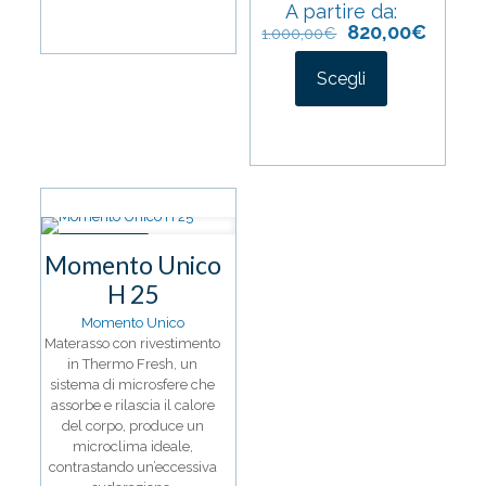
A partire da:
prodotto
820,00
€
1.000,00
€
ha
più
varianti.
Scegli
Le
Questo
opzioni
prodotto
possono
ha
essere
più
scelte
varianti.
nella
Le
pagina
opzioni
del
IN OFFERTA
possono
Momento Unico
prodotto
essere
H 25
scelte
nella
Momento Unico
pagina
Materasso con rivestimento
del
in Thermo Fresh, un
prodotto
sistema di microsfere che
assorbe e rilascia il calore
del corpo, produce un
microclima ideale,
contrastando un’eccessiva