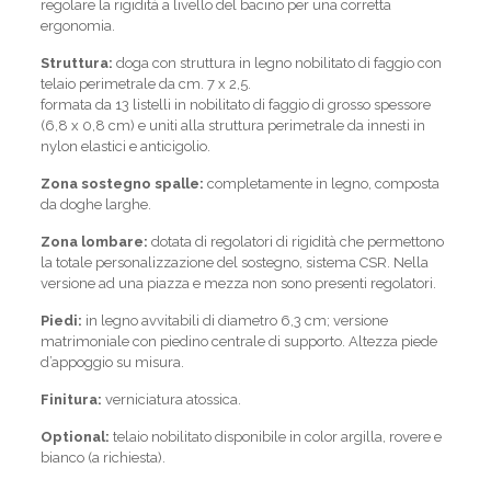
regolare la rigidità a livello del bacino per una corretta
ergonomia.
Struttura:
doga con struttura in legno nobilitato di faggio con
telaio perimetrale da cm. 7 x 2,5.
formata da 13 listelli in nobilitato di faggio di grosso spessore
(6,8 x 0,8 cm) e uniti alla struttura perimetrale da innesti in
nylon elastici e anticigolio.
Zona sostegno spalle:
completamente in legno, composta
da doghe larghe.
Zona lombare:
dotata di regolatori di rigidità che permettono
la totale personalizzazione del sostegno, sistema CSR. Nella
versione ad una piazza e mezza non sono presenti regolatori.
Piedi:
in legno avvitabili di diametro 6,3 cm; versione
matrimoniale con piedino centrale di supporto. Altezza piede
d’appoggio su misura.
Finitura:
verniciatura atossica.
Optional:
telaio nobilitato disponibile in color argilla, rovere e
bianco (a richiesta).