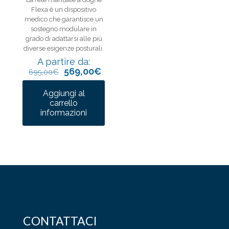
essere
nella
Flexa è un dispositivo
scelte
pagina
medico che garantisce un
nella
del
sostegno modulare in
pagina
prodotto
grado di adattarsi alle più
del
diverse esigenze posturali.
prodotto
A partire da:
569,00
€
695,00
€
Aggiungi al
carrello
Questo
informazioni
prodotto
ha
più
varianti.
Le
opzioni
possono
essere
scelte
nella
pagina
CONTATTACI
del