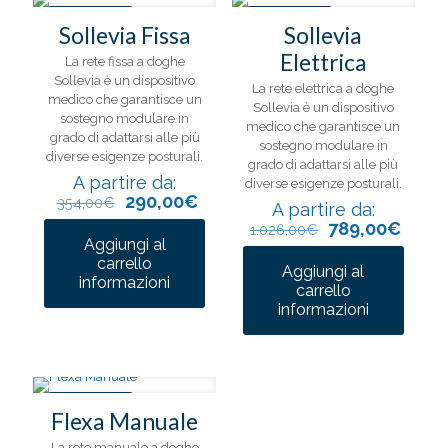
IN OFFERTA
IN OFFERTA
Sollevia Fissa
Sollevia
Elettrica
La rete fissa a doghe
Sollevia è un dispositivo
La rete elettrica a doghe
medico che garantisce un
Sollevia è un dispositivo
sostegno modulare in
medico che garantisce un
grado di adattarsi alle più
sostegno modulare in
diverse esigenze posturali.
grado di adattarsi alle più
A partire da:
diverse esigenze posturali.
290,00
€
354,00
€
A partire da:
789,00
€
1.026,00
€
Aggiungi al
carrello
Aggiungi al
Questo
informazioni
carrello
prodotto
Questo
informazioni
ha
prodotto
più
ha
varianti.
più
Le
varianti.
opzioni
Le
possono
IN OFFERTA
opzioni
Flexa Manuale
essere
possono
scelte
La rete manuale a doghe