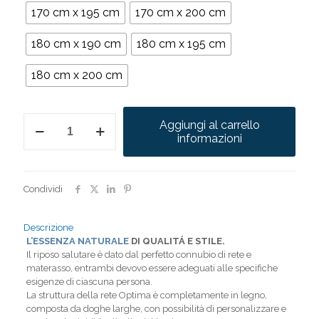
170 cm x 195 cm
170 cm x 200 cm
180 cm x 190 cm
180 cm x 195 cm
180 cm x 200 cm
Optima
Aggiungi al carrello
quantità
informazioni
Condividi
Descrizione
L’ESSENZA NATURALE
DI QUALITÁ E STILE.
Il riposo salutare è dato dal perfetto connubio di rete e
materasso, entrambi devovo essere adeguati alle specifiche
esigenze di ciascuna persona.
La struttura della rete Optima è completamente in legno,
composta da doghe larghe, con possibilità di personalizzare e